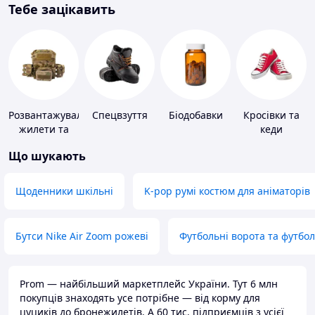
Тебе зацікавить
Розвантажувальні
Спецвзуття
Біодобавки
Кросівки та
жилети та
кеди
плитоноски
Що шукають
без плит
Щоденники шкільні
K-pop румі костюм для аніматорів
Бутси Nike Air Zoom рожеві
Футбольні ворота та футбо
Prom — найбільший маркетплейс України. Тут 6 млн
покупців знаходять усе потрібне — від корму для
цуциків до бронежилетів. А 60 тис. підприємців з усієї