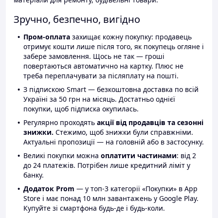
Зручно, безпечно, вигідно
Пром-оплата
захищає кожну покупку: продавець
отримує кошти лише після того, як покупець огляне і
забере замовлення. Щось не так — гроші
повертаються автоматично на картку. Плюс не
треба переплачувати за післяплату на пошті.
З підпискою Smart — безкоштовна доставка по всій
Україні за 50 грн на місяць. Достатньо однієї
покупки, щоб підписка окупилась.
Регулярно проходять
акції від продавців та сезонні
знижки.
Стежимо, щоб знижки були справжніми.
Актуальні пропозиції — на головній або в застосунку.
Великі покупки можна
оплатити частинами
: від 2
до 24 платежів. Потрібен лише кредитний ліміт у
банку.
Додаток Prom
— у топ-3 категорії «Покупки» в App
Store і має понад 10 млн завантажень у Google Play.
Купуйте зі смартфона будь-де і будь-коли.