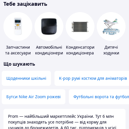
Тебе зацікавить
Запчастини
Автомобільні
Конденсатори
Дитячі
та аксесуари
кондиціонери
кондиціонера
ходунки
для побутових
Що шукають
кондиціонерів
Щоденники шкільні
K-pop румі костюм для аніматорів
Бутси Nike Air Zoom рожеві
Футбольні ворота та футбо
Prom — найбільший маркетплейс України. Тут 6 млн
покупців знаходять усе потрібне — від корму для
цуциків до бронежилетів. А 60 тис. підприємців з усієї