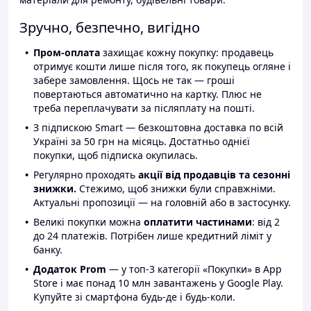
Зручно, безпечно, вигідно
Пром-оплата
захищає кожну покупку: продавець
отримує кошти лише після того, як покупець огляне і
забере замовлення. Щось не так — гроші
повертаються автоматично на картку. Плюс не
треба переплачувати за післяплату на пошті.
З підпискою Smart — безкоштовна доставка по всій
Україні за 50 грн на місяць. Достатньо однієї
покупки, щоб підписка окупилась.
Регулярно проходять
акції від продавців та сезонні
знижки.
Стежимо, щоб знижки були справжніми.
Актуальні пропозиції — на головній або в застосунку.
Великі покупки можна
оплатити частинами
: від 2
до 24 платежів. Потрібен лише кредитний ліміт у
банку.
Додаток Prom
— у топ-3 категорії «Покупки» в App
Store і має понад 10 млн завантажень у Google Play.
Купуйте зі смартфона будь-де і будь-коли.