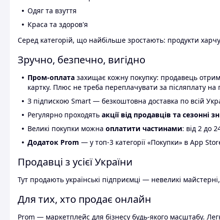
Одяг та взуття
Краса та здоров'я
Серед категорій, що найбільше зростають: продукти харчув
Зручно, безпечно, вигідно
Пром-оплата
захищає кожну покупку: продавець отриму
картку. Плюс не треба переплачувати за післяплату на 
З підпискою Smart — безкоштовна доставка по всій Украї
Регулярно проходять
акції від продавців та сезонні з
Великі покупки можна
оплатити частинами
: від 2 до 
Додаток Prom
— у топ-3 категорії «Покупки» в App Stor
Продавці з усієї України
Тут продають українські підприємці — невеликі майстерні,
Для тих, хто продає онлайн
Prom — маркетплейс для бізнесу будь-якого масштабу. Легк