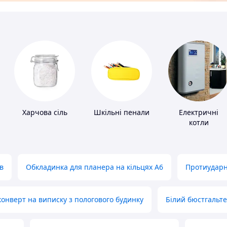
Харчова сіль
Шкільні пенали
Електричні
котли
в
Обкладинка для планера на кільцях А6
Протиударн
нверт на виписку з пологового будинку
Білий бюстгальт