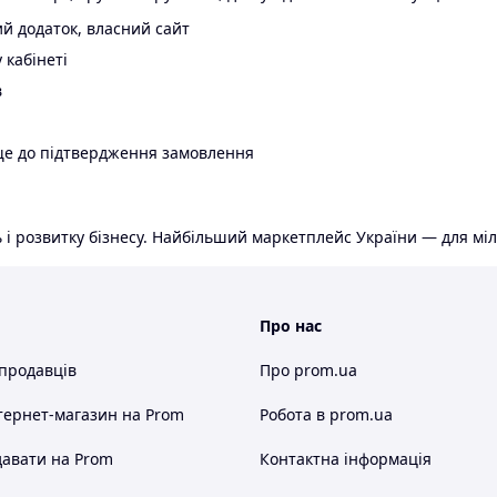
й додаток, власний сайт
 кабінеті
в
ще до підтвердження замовлення
 і розвитку бізнесу. Найбільший маркетплейс України — для міл
Про нас
 продавців
Про prom.ua
тернет-магазин
на Prom
Робота в prom.ua
авати на Prom
Контактна інформація