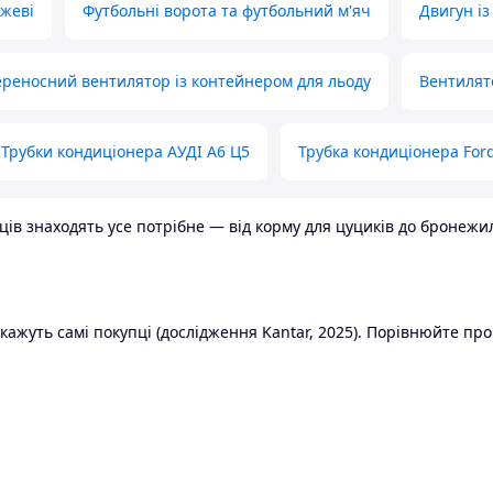
ожеві
Футбольні ворота та футбольний м'яч
Двигун із
реносний вентилятор із контейнером для льоду
Вентилят
Трубки кондиціонера АУДІ А6 Ц5
Трубка кондиціонера Ford
в знаходять усе потрібне — від корму для цуциків до бронежилет
ажуть самі покупці (дослідження Kantar, 2025). Порівнюйте пропо