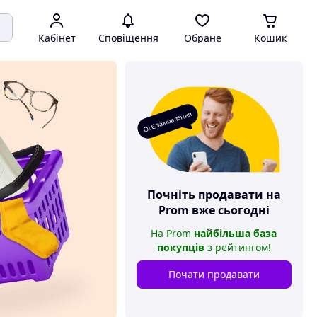
Кабінет
Сповіщення
Обране
Кошик
О! Є замовлення
Почніть продавати на
Prom
вже сьогодні
На
Prom
найбільша база
покупців
з рейтингом
!
Почати продавати