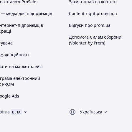
 каталозі ProSale
Захист прав на контент
 — медіа для підприємців
Content right protection
інтернет-підприємців
Відгуки про prom.ua
Кращі
Допомога Силам оборони
тувача
(Volonter by Prom)
нфіденційності
оти на маркетплейсі
ограма електронний
с PROM
oogle Ads
вітла
Українська
BETA