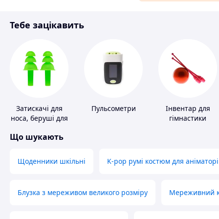
Матеріали для ремонту
Тебе зацікавить
Спорт і відпочинок
Затискачі для
Пульсометри
Інвентар для
носа, беруші для
гімнастики
плавання
Що шукають
Щоденники шкільні
K-pop румі костюм для аніматорі
Блузка з мереживом великого розміру
Мереживний ко