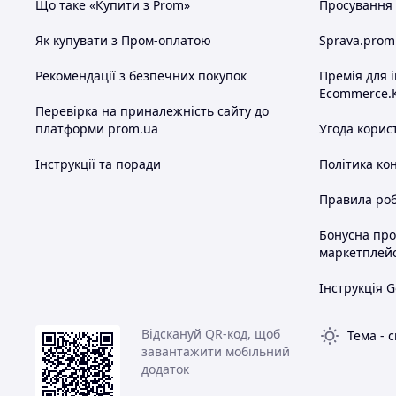
Що таке «Купити з Prom»
Просування в
Як купувати з Пром-оплатою
Sprava.prom
Рекомендації з безпечних покупок
Премія для 
Ecommerce.
Перевірка на приналежність сайту до
платформи prom.ua
Угода корис
Інструкції та поради
Політика ко
Правила роб
Бонусна пр
маркетплей
Інструкція G
Відскануй QR-код, щоб
Тема
-
с
завантажити мобільний
додаток