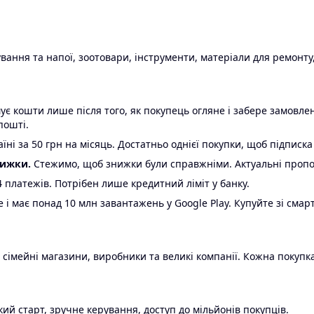
ання та напої, зоотовари, інструменти, матеріали для ремонту,
є кошти лише після того, як покупець огляне і забере замовл
пошті.
ні за 50 грн на місяць. Достатньо однієї покупки, щоб підписка
нижки.
Стежимо, щоб знижки були справжніми. Актуальні пропози
24 платежів. Потрібен лише кредитний ліміт у банку.
e і має понад 10 млн завантажень у Google Play. Купуйте зі смар
 сімейні магазини, виробники та великі компанії. Кожна покупка
ий старт, зручне керування, доступ до мільйонів покупців.