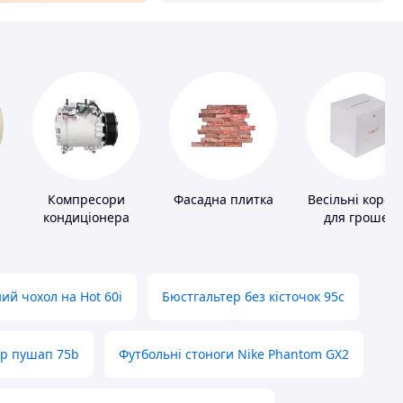
Компресори
Фасадна плитка
Весільні короб
кондиціонера
для грошей
ий чохол на Hot 60i
Бюстгальтер без кісточок 95с
ер пушап 75b
Футбольні стоноги Nike Phantom GX2