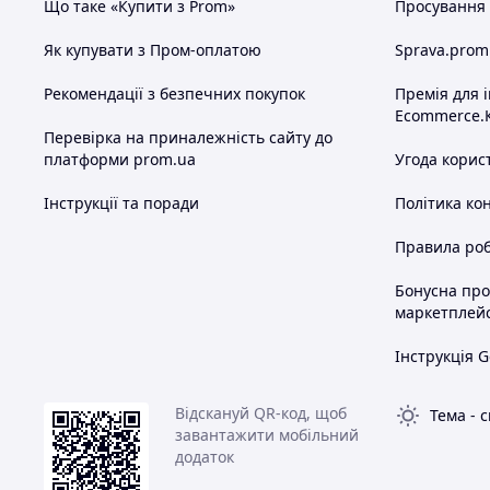
Що таке «Купити з Prom»
Просування в
Як купувати з Пром-оплатою
Sprava.prom
Рекомендації з безпечних покупок
Премія для 
Ecommerce.
Перевірка на приналежність сайту до
платформи prom.ua
Угода корис
Інструкції та поради
Політика ко
Правила роб
Бонусна пр
маркетплей
Інструкція G
Відскануй QR-код, щоб
Тема
-
с
завантажити мобільний
додаток