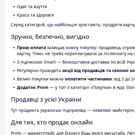
Одяг та взуття
Краса та здоров'я
Серед категорій, що найбільше зростають: продукти харчув
Зручно, безпечно, вигідно
Пром-оплата
захищає кожну покупку: продавець отриму
картку. Плюс не треба переплачувати за післяплату на 
З підпискою Smart — безкоштовна доставка по всій Украї
Регулярно проходять
акції від продавців та сезонні з
Великі покупки можна
оплатити частинами
: від 2 до 
Додаток Prom
— у топ-3 категорії «Покупки» в App Stor
Продавці з усієї України
Тут продають українські підприємці — невеликі майстерні,
Для тих, хто продає онлайн
Prom — маркетплейс для бізнесу будь-якого масштабу. Легк