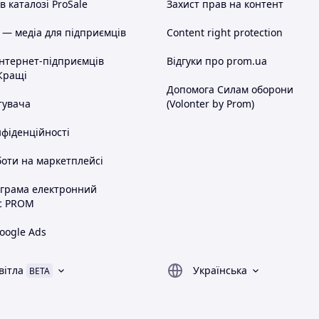
 каталозі ProSale
Захист прав на контент
 — медіа для підприємців
Content right protection
інтернет-підприємців
Відгуки про prom.ua
Кращі
Допомога Силам оборони
тувача
(Volonter by Prom)
нфіденційності
оти на маркетплейсі
ограма електронний
с PROM
oogle Ads
вітла
Українська
BETA