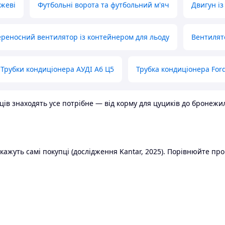
ожеві
Футбольні ворота та футбольний м'яч
Двигун із
реносний вентилятор із контейнером для льоду
Вентилят
Трубки кондиціонера АУДІ А6 Ц5
Трубка кондиціонера Ford
в знаходять усе потрібне — від корму для цуциків до бронежилет
ажуть самі покупці (дослідження Kantar, 2025). Порівнюйте пропо