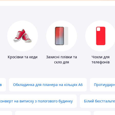
Кросівки та кеди
Захисні плівки та
Чохли для
скло для
телефонів
портативних
пристроїв
в
Обкладинка для планера на кільцях А6
Протиударн
нверт на виписку з пологового будинку
Білий бюстгальт