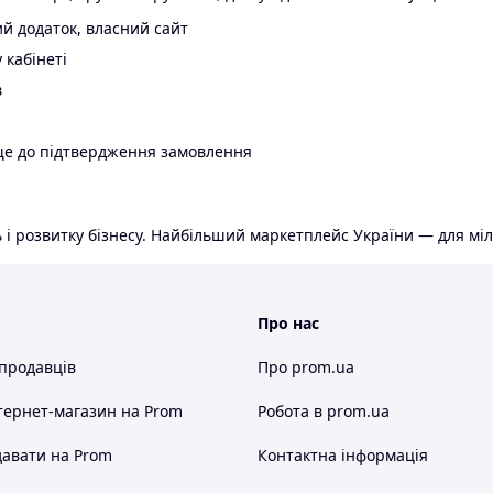
й додаток, власний сайт
 кабінеті
в
ще до підтвердження замовлення
 і розвитку бізнесу. Найбільший маркетплейс України — для міл
Про нас
 продавців
Про prom.ua
тернет-магазин
на Prom
Робота в prom.ua
авати на Prom
Контактна інформація