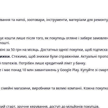
ання та напої, зоотовари, інструменти, матеріали для ремонту,
є кошти лише після того, як покупець огляне і забере замовл
пошті.
ні за 50 грн на місяць. Достатньо однієї покупки, щоб підписка
нижки.
Стежимо, щоб знижки були справжніми. Актуальні пропози
24 платежів. Потрібен лише кредитний ліміт у банку.
e і має понад 10 млн завантажень у Google Play. Купуйте зі смар
 сімейні магазини, виробники та великі компанії. Кожна покупка
ий старт, зручне керування, доступ до мільйонів покупців.