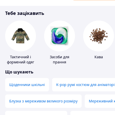
Матеріали для ремонту
Тебе зацікавить
Спорт і відпочинок
Тактичний і
Засоби для
Кава
формений одяг
прання
Що шукають
Щоденники шкільні
K-pop румі костюм для аніматорі
Блузка з мереживом великого розміру
Мереживний ко