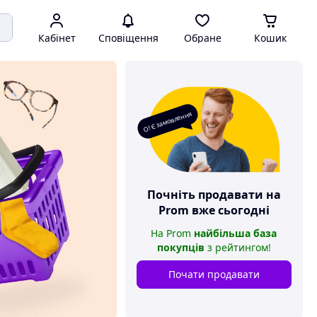
Кабінет
Сповіщення
Обране
Кошик
О! Є замовлення
Почніть продавати на
Prom
вже сьогодні
На
Prom
найбільша база
покупців
з рейтингом
!
Почати продавати