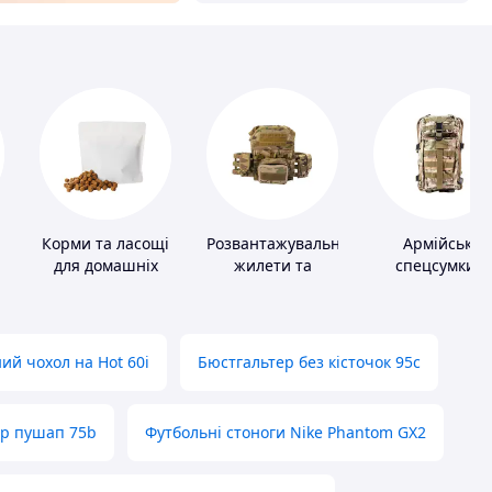
Корми та ласощі
Розвантажувальні
Армійські
для домашніх
жилети та
спецсумки і
тварин і птахів
плитоноски без
рюкзаки
плит
ий чохол на Hot 60i
Бюстгальтер без кісточок 95с
ер пушап 75b
Футбольні стоноги Nike Phantom GX2