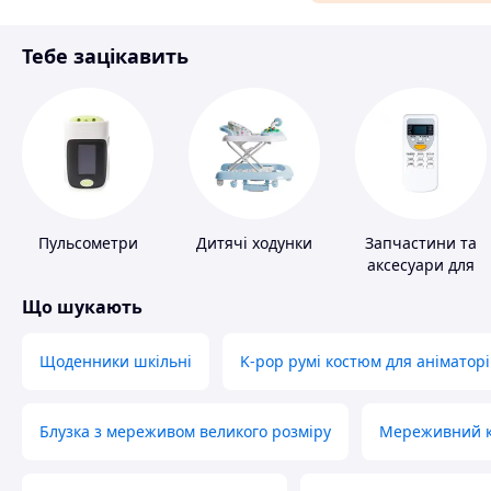
Матеріали для ремонту
Тебе зацікавить
Спорт і відпочинок
Пульсометри
Дитячі ходунки
Запчастини та
аксесуари для
побутових
Що шукають
кондиціонерів
Щоденники шкільні
K-pop румі костюм для аніматорі
Блузка з мереживом великого розміру
Мереживний ко