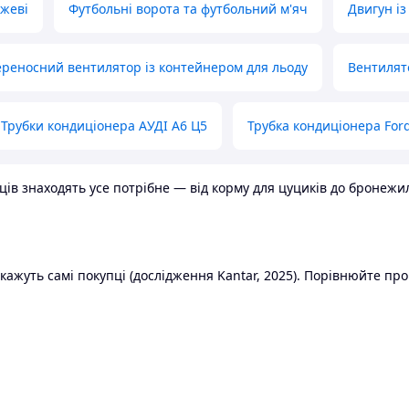
ожеві
Футбольні ворота та футбольний м'яч
Двигун із
реносний вентилятор із контейнером для льоду
Вентилят
Трубки кондиціонера АУДІ А6 Ц5
Трубка кондиціонера Ford
в знаходять усе потрібне — від корму для цуциків до бронежилет
ажуть самі покупці (дослідження Kantar, 2025). Порівнюйте пропо