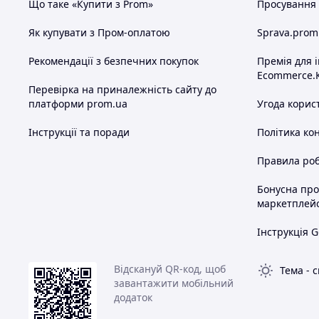
Що таке «Купити з Prom»
Просування в
Як купувати з Пром-оплатою
Sprava.prom
Рекомендації з безпечних покупок
Премія для 
Ecommerce.
Перевірка на приналежність сайту до
платформи prom.ua
Угода корис
Інструкції та поради
Політика ко
Правила роб
Бонусна пр
маркетплей
Інструкція G
Відскануй QR-код, щоб
Тема
-
с
завантажити мобільний
додаток