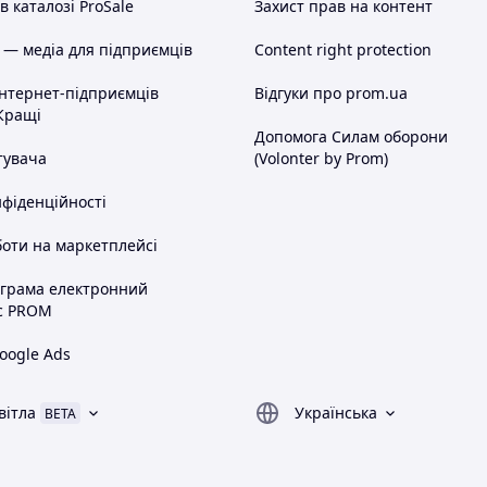
 каталозі ProSale
Захист прав на контент
 — медіа для підприємців
Content right protection
інтернет-підприємців
Відгуки про prom.ua
Кращі
Допомога Силам оборони
тувача
(Volonter by Prom)
нфіденційності
оти на маркетплейсі
ограма електронний
с PROM
oogle Ads
вітла
Українська
BETA