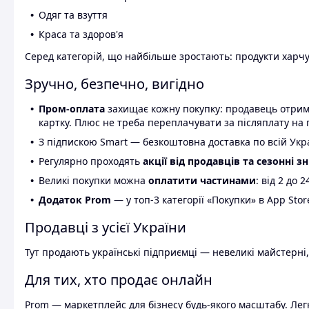
Одяг та взуття
Краса та здоров'я
Серед категорій, що найбільше зростають: продукти харчув
Зручно, безпечно, вигідно
Пром-оплата
захищає кожну покупку: продавець отриму
картку. Плюс не треба переплачувати за післяплату на 
З підпискою Smart — безкоштовна доставка по всій Украї
Регулярно проходять
акції від продавців та сезонні з
Великі покупки можна
оплатити частинами
: від 2 до 
Додаток Prom
— у топ-3 категорії «Покупки» в App Stor
Продавці з усієї України
Тут продають українські підприємці — невеликі майстерні,
Для тих, хто продає онлайн
Prom — маркетплейс для бізнесу будь-якого масштабу. Легк