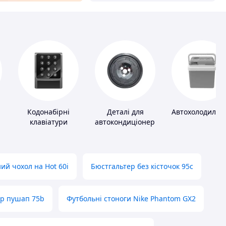
Кодонабірні
Деталі для
Автохолодильн
клавіатури
автокондиціонерів
ий чохол на Hot 60i
Бюстгальтер без кісточок 95с
ер пушап 75b
Футбольні стоноги Nike Phantom GX2