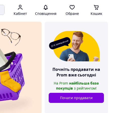
Кабінет
Сповіщення
Обране
Кошик
О! Є замовлення
Почніть продавати на
Prom
вже сьогодні
На
Prom
найбільша база
покупців
з рейтингом
!
Почати продавати