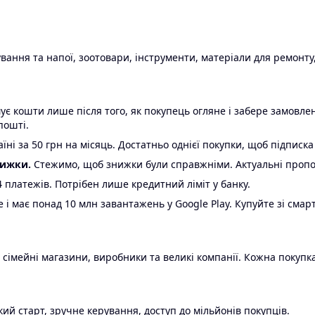
ання та напої, зоотовари, інструменти, матеріали для ремонту,
є кошти лише після того, як покупець огляне і забере замовл
пошті.
ні за 50 грн на місяць. Достатньо однієї покупки, щоб підписка
нижки.
Стежимо, щоб знижки були справжніми. Актуальні пропози
24 платежів. Потрібен лише кредитний ліміт у банку.
e і має понад 10 млн завантажень у Google Play. Купуйте зі смар
 сімейні магазини, виробники та великі компанії. Кожна покупка
ий старт, зручне керування, доступ до мільйонів покупців.