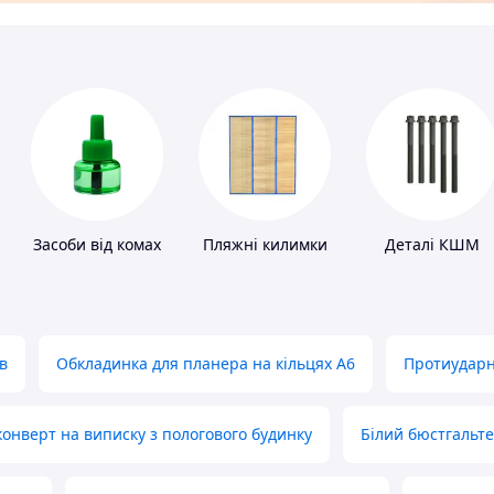
Засоби від комах
Пляжні килимки
Деталі КШМ
в
Обкладинка для планера на кільцях А6
Протиударн
нверт на виписку з пологового будинку
Білий бюстгальт