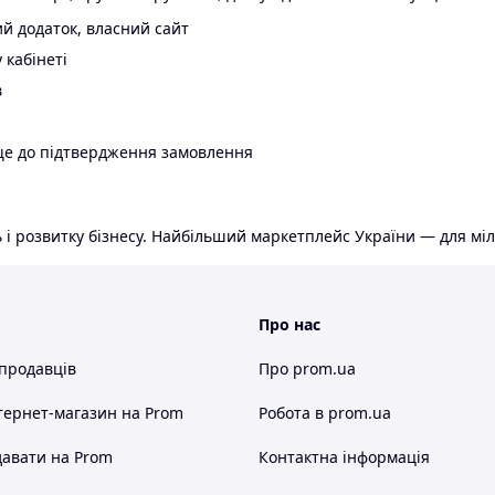
й додаток, власний сайт
 кабінеті
в
ще до підтвердження замовлення
 і розвитку бізнесу. Найбільший маркетплейс України — для міл
Про нас
 продавців
Про prom.ua
тернет-магазин
на Prom
Робота в prom.ua
авати на Prom
Контактна інформація