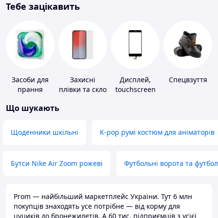
Тебе зацікавить
Засоби для
Захисні
Дисплей,
Спецвзуття
прання
плівки та скло
touchscreen
для
для телефонів
Що шукають
портативних
пристроїв
Щоденники шкільні
K-pop румі костюм для аніматорів
Бутси Nike Air Zoom рожеві
Футбольні ворота та футбо
Prom — найбільший маркетплейс України. Тут 6 млн
покупців знаходять усе потрібне — від корму для
цуциків до бронежилетів. А 60 тис. підприємців з усієї