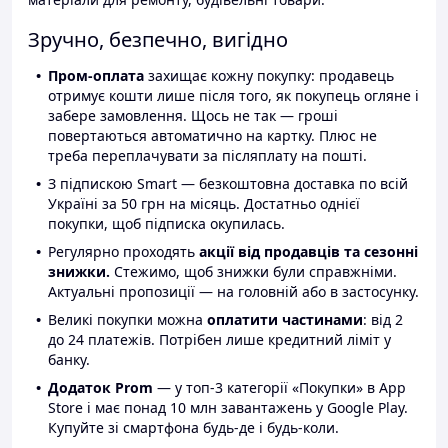
Зручно, безпечно, вигідно
Пром-оплата
захищає кожну покупку: продавець
отримує кошти лише після того, як покупець огляне і
забере замовлення. Щось не так — гроші
повертаються автоматично на картку. Плюс не
треба переплачувати за післяплату на пошті.
З підпискою Smart — безкоштовна доставка по всій
Україні за 50 грн на місяць. Достатньо однієї
покупки, щоб підписка окупилась.
Регулярно проходять
акції від продавців та сезонні
знижки.
Стежимо, щоб знижки були справжніми.
Актуальні пропозиції — на головній або в застосунку.
Великі покупки можна
оплатити частинами
: від 2
до 24 платежів. Потрібен лише кредитний ліміт у
банку.
Додаток Prom
— у топ-3 категорії «Покупки» в App
Store і має понад 10 млн завантажень у Google Play.
Купуйте зі смартфона будь-де і будь-коли.