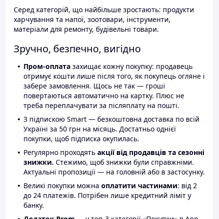
Серед категорій, що найбільше зростають: продукти
харчування та напої, зоотовари, інструменти,
матеріали для ремонту, будівельні товари.
Зручно, безпечно, вигідно
Пром-оплата
захищає кожну покупку: продавець
отримує кошти лише після того, як покупець огляне і
забере замовлення. Щось не так — гроші
повертаються автоматично на картку. Плюс не
треба переплачувати за післяплату на пошті.
З підпискою Smart — безкоштовна доставка по всій
Україні за 50 грн на місяць. Достатньо однієї
покупки, щоб підписка окупилась.
Регулярно проходять
акції від продавців та сезонні
знижки.
Стежимо, щоб знижки були справжніми.
Актуальні пропозиції — на головній або в застосунку.
Великі покупки можна
оплатити частинами
: від 2
до 24 платежів. Потрібен лише кредитний ліміт у
банку.
Додаток Prom
— у топ-3 категорії «Покупки» в App