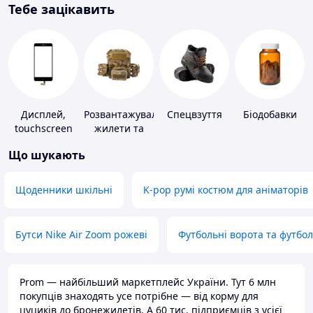
Тебе зацікавить
Дисплей,
Розвантажувальні
Спецвзуття
Біодобавки
touchscreen
жилети та
для телефонів
плитоноски
Що шукають
без плит
Щоденники шкільні
K-pop румі костюм для аніматорів
Бутси Nike Air Zoom рожеві
Футбольні ворота та футбо
Prom — найбільший маркетплейс України. Тут 6 млн
покупців знаходять усе потрібне — від корму для
цуциків до бронежилетів. А 60 тис. підприємців з усієї