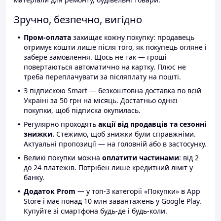
Зручно, безпечно, вигідно
Пром-оплата
захищає кожну покупку: продавець
отримує кошти лише після того, як покупець огляне і
забере замовлення. Щось не так — гроші
повертаються автоматично на картку. Плюс не
треба переплачувати за післяплату на пошті.
З підпискою Smart — безкоштовна доставка по всій
Україні за 50 грн на місяць. Достатньо однієї
покупки, щоб підписка окупилась.
Регулярно проходять
акції від продавців та сезонні
знижки.
Стежимо, щоб знижки були справжніми.
Актуальні пропозиції — на головній або в застосунку.
Великі покупки можна
оплатити частинами
: від 2
до 24 платежів. Потрібен лише кредитний ліміт у
банку.
Додаток Prom
— у топ-3 категорії «Покупки» в App
Store і має понад 10 млн завантажень у Google Play.
Купуйте зі смартфона будь-де і будь-коли.