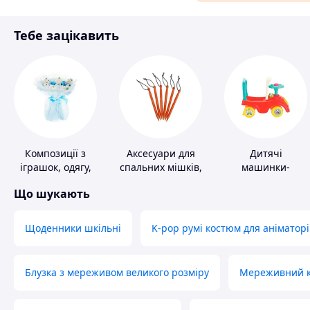
Матеріали для ремонту
Тебе зацікавить
Спорт і відпочинок
Композиції з
Аксесуари для
Дитячі
іграшок, одягу,
спальних мішків,
машинки-
підгузків
карематів та
каталки
Що шукають
наметів
Щоденники шкільні
K-pop румі костюм для аніматорі
Блузка з мереживом великого розміру
Мереживний ко