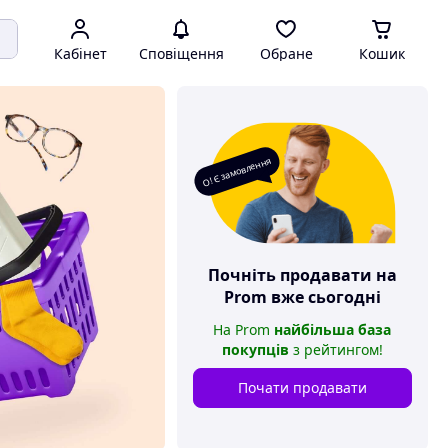
Кабінет
Сповіщення
Обране
Кошик
О! Є замовлення
Почніть продавати на
Prom
вже сьогодні
На
Prom
найбільша база
покупців
з рейтингом
!
Почати продавати