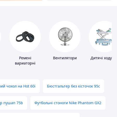
Ремені
Вентилятори
Дитячі ходунк
вариаторні
ий чохол на Hot 60i
Бюстгальтер без кісточок 95с
ер пушап 75b
Футбольні стоноги Nike Phantom GX2