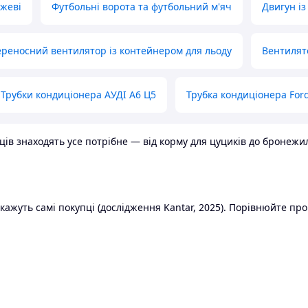
ожеві
Футбольні ворота та футбольний м'яч
Двигун із
реносний вентилятор із контейнером для льоду
Вентилят
Трубки кондиціонера АУДІ А6 Ц5
Трубка кондиціонера Ford
в знаходять усе потрібне — від корму для цуциків до бронежилет
ажуть самі покупці (дослідження Kantar, 2025). Порівнюйте пропо