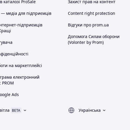
 каталозі ProSale
Захист прав на контент
 — медіа для підприємців
Content right protection
інтернет-підприємців
Відгуки про prom.ua
Кращі
Допомога Силам оборони
тувача
(Volonter by Prom)
нфіденційності
оти на маркетплейсі
ограма електронний
с PROM
oogle Ads
вітла
Українська
BETA