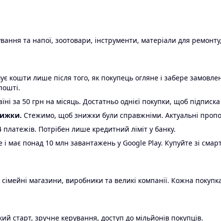
ання та напої, зоотовари, інструменти, матеріали для ремонту,
є кошти лише після того, як покупець огляне і забере замовл
пошті.
ні за 50 грн на місяць. Достатньо однієї покупки, щоб підписка
нижки.
Стежимо, щоб знижки були справжніми. Актуальні пропози
24 платежів. Потрібен лише кредитний ліміт у банку.
e і має понад 10 млн завантажень у Google Play. Купуйте зі смар
 сімейні магазини, виробники та великі компанії. Кожна покупка
ий старт, зручне керування, доступ до мільйонів покупців.