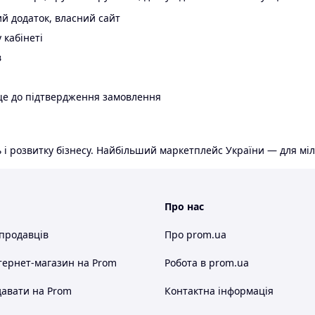
й додаток, власний сайт
 кабінеті
в
ще до підтвердження замовлення
 і розвитку бізнесу. Найбільший маркетплейс України — для міл
Про нас
 продавців
Про prom.ua
тернет-магазин
на Prom
Робота в prom.ua
авати на Prom
Контактна інформація