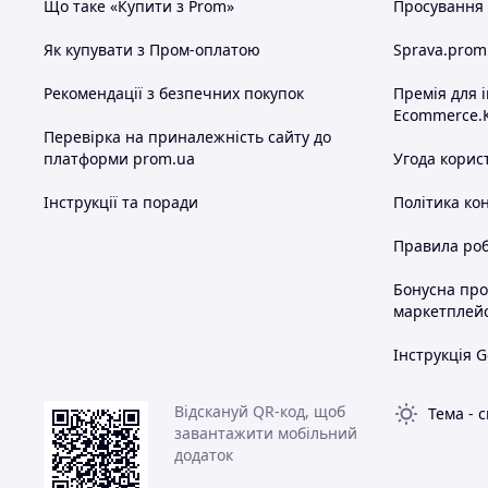
Що таке «Купити з Prom»
Просування в
Як купувати з Пром-оплатою
Sprava.prom
Рекомендації з безпечних покупок
Премія для 
Ecommerce.
Перевірка на приналежність сайту до
платформи prom.ua
Угода корис
Інструкції та поради
Політика ко
Правила роб
Бонусна пр
маркетплей
Інструкція G
Відскануй QR-код, щоб
Тема
-
с
завантажити мобільний
додаток