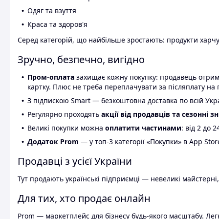
Одяг та взуття
Краса та здоров'я
Серед категорій, що найбільше зростають: продукти харчув
Зручно, безпечно, вигідно
Пром-оплата
захищає кожну покупку: продавець отриму
картку. Плюс не треба переплачувати за післяплату на 
З підпискою Smart — безкоштовна доставка по всій Украї
Регулярно проходять
акції від продавців та сезонні з
Великі покупки можна
оплатити частинами
: від 2 до 
Додаток Prom
— у топ-3 категорії «Покупки» в App Stor
Продавці з усієї України
Тут продають українські підприємці — невеликі майстерні,
Для тих, хто продає онлайн
Prom — маркетплейс для бізнесу будь-якого масштабу. Легк