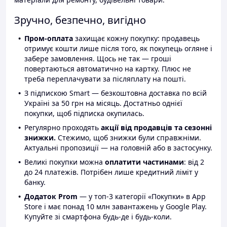
Зручно, безпечно, вигідно
Пром-оплата
захищає кожну покупку: продавець
отримує кошти лише після того, як покупець огляне і
забере замовлення. Щось не так — гроші
повертаються автоматично на картку. Плюс не
треба переплачувати за післяплату на пошті.
З підпискою Smart — безкоштовна доставка по всій
Україні за 50 грн на місяць. Достатньо однієї
покупки, щоб підписка окупилась.
Регулярно проходять
акції від продавців та сезонні
знижки.
Стежимо, щоб знижки були справжніми.
Актуальні пропозиції — на головній або в застосунку.
Великі покупки можна
оплатити частинами
: від 2
до 24 платежів. Потрібен лише кредитний ліміт у
банку.
Додаток Prom
— у топ-3 категорії «Покупки» в App
Store і має понад 10 млн завантажень у Google Play.
Купуйте зі смартфона будь-де і будь-коли.