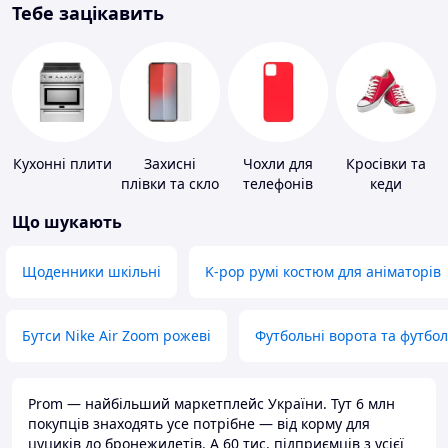
Тебе зацікавить
Кухонні плити
Захисні
Чохли для
Кросівки та
плівки та скло
телефонів
кеди
для
Що шукають
портативних
пристроїв
Щоденники шкільні
K-pop румі костюм для аніматорів
Бутси Nike Air Zoom рожеві
Футбольні ворота та футбо
Prom — найбільший маркетплейс України. Тут 6 млн
покупців знаходять усе потрібне — від корму для
цуциків до бронежилетів. А 60 тис. підприємців з усієї