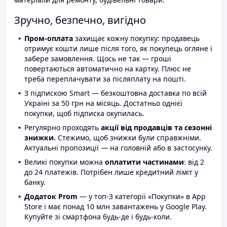
Зручно, безпечно, вигідно
Пром-оплата
захищає кожну покупку: продавець
отримує кошти лише після того, як покупець огляне і
забере замовлення. Щось не так — гроші
повертаються автоматично на картку. Плюс не
треба переплачувати за післяплату на пошті.
З підпискою Smart — безкоштовна доставка по всій
Україні за 50 грн на місяць. Достатньо однієї
покупки, щоб підписка окупилась.
Регулярно проходять
акції від продавців та сезонні
знижки.
Стежимо, щоб знижки були справжніми.
Актуальні пропозиції — на головній або в застосунку.
Великі покупки можна
оплатити частинами
: від 2
до 24 платежів. Потрібен лише кредитний ліміт у
банку.
Додаток Prom
— у топ-3 категорії «Покупки» в App
Store і має понад 10 млн завантажень у Google Play.
Купуйте зі смартфона будь-де і будь-коли.