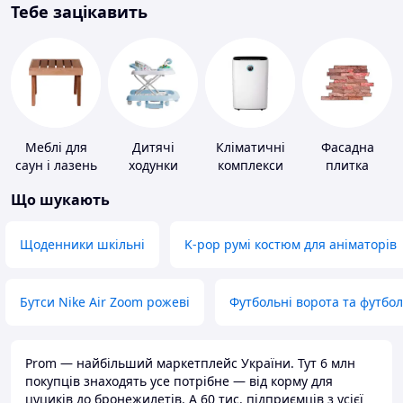
Тебе зацікавить
Меблі для
Дитячі
Кліматичні
Фасадна
саун і лазень
ходунки
комплекси
плитка
Що шукають
Щоденники шкільні
K-pop румі костюм для аніматорів
Бутси Nike Air Zoom рожеві
Футбольні ворота та футбо
Prom — найбільший маркетплейс України. Тут 6 млн
покупців знаходять усе потрібне — від корму для
цуциків до бронежилетів. А 60 тис. підприємців з усієї